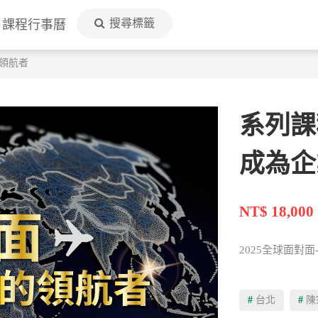
搜尋標籤
課程行事曆
的領航者
系列課
成為企
NT$ 18,000
2025全球面對面-
#
台北
#
陳