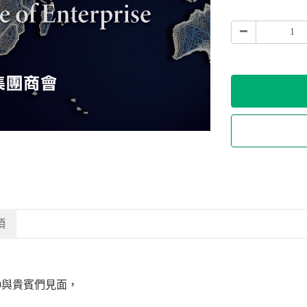
項
9與貴賓們見面，